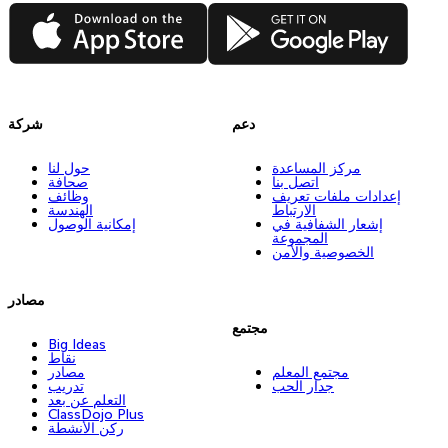
App Store
Google Play
دعم
شركة
مركز المساعدة
حول لنا
اتصل بنا
صحافة
إعدادات ملفات تعريف
وظائف
الارتباط
الهندسة
إشعار الشفافية في
إمكانية الوصول
المجموعة
الخصوصية والأمن
مصادر
مجتمع
Big Ideas
نقاط
مجتمع المعلم
مصادر
جدار الحب
تدريب
التعلم عن بعد
ClassDojo Plus
ركن الأنشطة