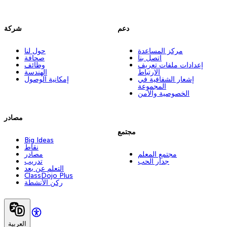
دعم
شركة
مركز المساعدة
حول لنا
اتصل بنا
صحافة
إعدادات ملفات تعريف
وظائف
الارتباط
الهندسة
إشعار الشفافية في
إمكانية الوصول
المجموعة
الخصوصية والأمن
مصادر
مجتمع
Big Ideas
نقاط
مجتمع المعلم
مصادر
جدار الحب
تدريب
التعلم عن بعد
ClassDojo Plus
ركن الأنشطة
العربية