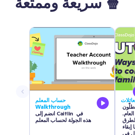
سريعة وممتعة 🍿
عائلات
حساب المعلم 
امنح العائلات نافذة يطلّون 
Walkthrough
منها على صفك هذا العام. 
انضم إلى Caitlin في 
تعرّف على كل الطرق 
هذه الجولة لحساب المعلم
التي يمكنك من خلالها إبقاء 
العائلات على اتصال في 