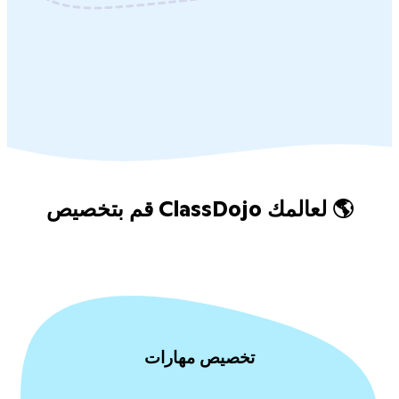
قم بتخصيص ClassDojo لعالمك 🌎
تخصيص مهارات