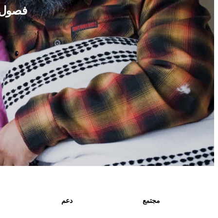
فصول د
مجتمع
دعم