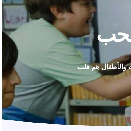
لحب
ب ClassDojo. هذه مجرد مقتطفات من 