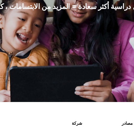
راسية أكثر سعادة = المزيد من الابتسامات ، ك
مصادر
شركة