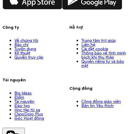
Công ty
Hỗ trợ
Về chúng tôi
Trung tâm trợ giúp
Báo chí
Liên hệ
Tuyển dụng
Cài đặt cookie
Kỹ thuật
Thông báo về tính minh
Quyền truy cập
bạch khi thu thập
Quyền riêng tư và bảo
mật
Tài nguyên
Cộng đồng
Big Ideas
Điểm
Tài nguyên
Cộng đồng giáo viên
Đào tạo
Bản tin Yêu thích
Học tập từ xa
ClassDojo Plus
Góc Hoạt động