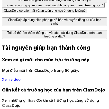
Tôi sẽ có những quyền kiểm soát nào khi là quản trị viên trường học?
ClassDojo có bảo mật và an toàn cho người dùng không?
ClassDojo áp dụng biện pháp gì để bảo vệ quyền riêng tư của học
sinh?
Không có nhà quảng cáo hay đơn vị tiếp thị nào. Mọi
Tôi có thể tìm thêm thông tin về cách sử dụng ClassDojo trên toàn
trường ở đâu?
nội dung được chia sẻ trên ClassDojo sẽ không bao giờ
được chia sẻ với bên thứ ba.
Tài nguyên giúp bạn thành công
Chúng tôi áp dụng các biện pháp bảo mật mới nhất để
Tìm hiểu thêm tại đây
bảo vệ các trường học mọi lúc. Chúng tôi làm việc với
Xem có gì mới cho mùa tựu trường này
các nhà nghiên cứu bảo mật độc lập để đặt hệ thống
của mình dưới sự giám sát nghiêm ngặt và khách quan.
Mọi điều mới trên ClassDojo trong 60 giây.
Trung tâm quyền riêng tư của chúng tôi giải thích rõ
ràng, đơn giản tất cả các thực tiễn của chúng tôi. Chúng
Xem video
tôi sẽ thông báo cho bất kỳ ai có tài khoản ClassDojo
nếu chúng tôi thực hiện bất kỳ thay đổi nào đối với các
Gắn kết cả trường học của bạn trên ClassDojo
thực tiễn này.
Xem những gì thay đổi khi cả trường học cùng sử dụng
ClassDojo.