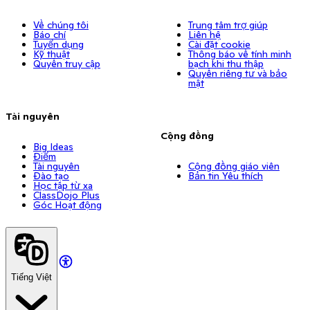
Về chúng tôi
Trung tâm trợ giúp
Báo chí
Liên hệ
Tuyển dụng
Cài đặt cookie
Kỹ thuật
Thông báo về tính minh
Quyền truy cập
bạch khi thu thập
Quyền riêng tư và bảo
mật
Tài nguyên
Cộng đồng
Big Ideas
Điểm
Tài nguyên
Cộng đồng giáo viên
Đào tạo
Bản tin Yêu thích
Học tập từ xa
ClassDojo Plus
Góc Hoạt động
Tiếng Việt