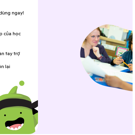
 dùng ngay!
ập của học
n tay trợ
n lại