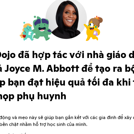
ojo đã hợp tác với nhà giáo 
ả Joyce M. Abbott để tạo ra b
p bạn đạt hiệu quả tối đa khi 
họp phụ huynh
ộng và mẹo này sẽ giúp bạn gắn kết với các gia đình để xâ
bền chặt nhằm hỗ trợ học sinh của mình.