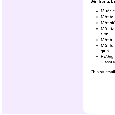
Bên trong, bạ
Muốn ch
Một tài
Một biể
Một dan
sinh
Một tờ 
Một tờ 
giúp
Hướng d
ClassDo
Chia sẻ emai