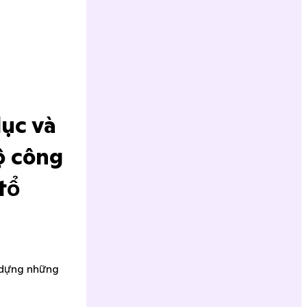
dục và
ộ công
tổ
y dựng những