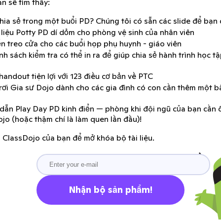
n sẽ tìm thấy:
ia sẻ trong một buổi PD? Chúng tôi có sẵn các slide để bạn
 liệu Potty PD dí dỏm cho phòng vệ sinh của nhân viên
n treo cửa cho các buổi họp phụ huynh - giáo viên
h sách kiểm tra có thể in ra để giúp chia sẻ hành trình học t
handout tiện lợi với 123 điều cơ bản về PTC
rơi Gia sư Dojo dành cho các gia đình có con cần thêm một bà
ẫn Play Day PD kinh điển — phòng khi đội ngũ của bạn cần ô
jo (hoặc thậm chí là làm quen lần đầu)!
l ClassDojo của bạn để mở khóa bộ tài liệu.
Nhận bộ sản phẩm!