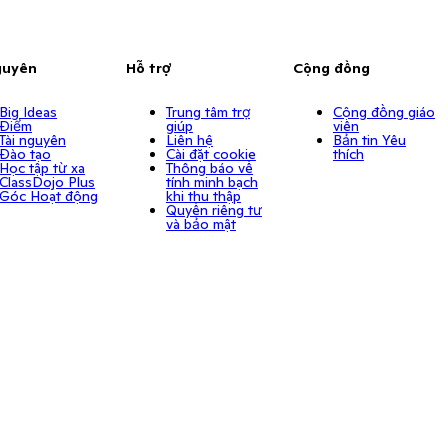
guyên
Hỗ trợ
Cộng đồng
Big Ideas
Trung tâm trợ
Cộng đồng giáo
Điểm
giúp
viên
Tài nguyên
Liên hệ
Bản tin Yêu
Đào tạo
Cài đặt cookie
thích
Học tập từ xa
Thông báo về
ClassDojo Plus
tính minh bạch
Góc Hoạt động
khi thu thập
Quyền riêng tư
và bảo mật