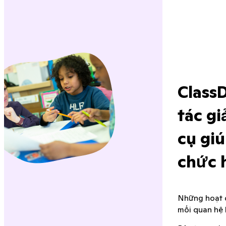
ClassD
tác gi
cụ giú
chức 
Những hoạt đ
mối quan hệ 