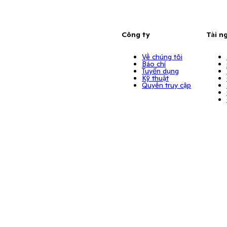
Công ty
Tài n
Về chúng tôi
Báo chí
Tuyển dụng
Kỹ thuật
Quyền truy cập