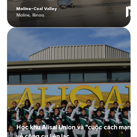
Moline-Coal Valley
Moline, Illinois
Explore
Moline-Coal Valley
's story
Học khu Alisal Union và "cuộc cách mạng
về công cụ liên lạc