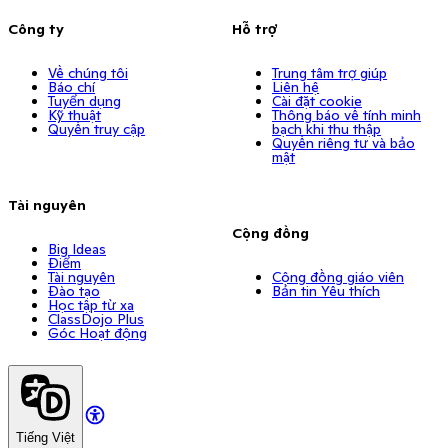
Công ty
Hỗ trợ
Về chúng tôi
Trung tâm trợ giúp
Báo chí
Liên hệ
Tuyển dụng
Cài đặt cookie
Kỹ thuật
Thông báo về tính minh
Quyền truy cập
bạch khi thu thập
Quyền riêng tư và bảo
mật
Tài nguyên
Cộng đồng
Big Ideas
Điểm
Tài nguyên
Cộng đồng giáo viên
Đào tạo
Bản tin Yêu thích
Học tập từ xa
ClassDojo Plus
Góc Hoạt động
Tiếng Việt