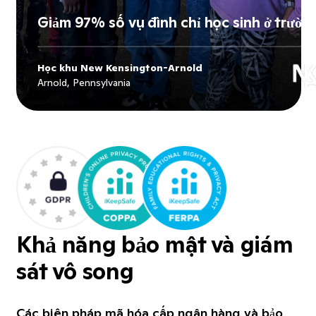
Giảm 97% số vụ đình chỉ học sinh ở trườn
Học khu New Kensington-Arnold
Explore
Học khu New Kensington-
Arnold, Pennsylvania
Arnold
's story
Khả năng bảo mật và giám
sát vô song
Các biện pháp mã hóa cấp ngân hàng và bảo