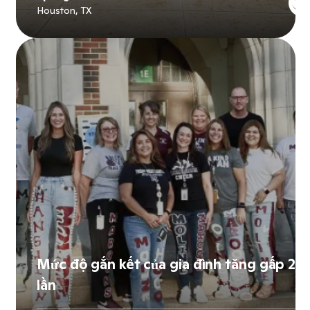
Houston, TX
Explore
Spring ISD
's story
Mức độ gắn kết của gia đình tăng gấp 2
lần