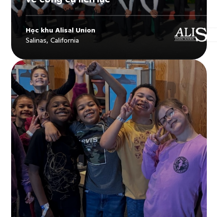
Học khu Alisal Union
Salinas, California
Explore
Học khu Alisal Union
's story