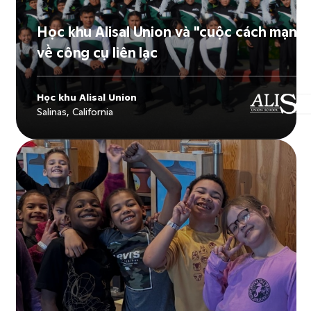
Học khu Alisal Union và "cuộc cách mạng
về công cụ liên lạc
Học khu Alisal Union
Salinas, California
Explore
Học khu Alisal Union
's story