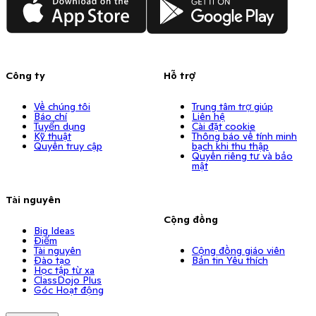
Công ty
Hỗ trợ
Về chúng tôi
Trung tâm trợ giúp
Báo chí
Liên hệ
Tuyển dụng
Cài đặt cookie
Kỹ thuật
Thông báo về tính minh
Quyền truy cập
bạch khi thu thập
Quyền riêng tư và bảo
mật
Tài nguyên
Cộng đồng
Big Ideas
Điểm
Tài nguyên
Cộng đồng giáo viên
Đào tạo
Bản tin Yêu thích
Học tập từ xa
ClassDojo Plus
Góc Hoạt động