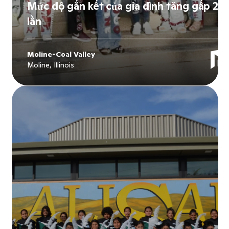
Mức độ gắn kết của gia đình tăng gấp 2
lần
Moline-Coal Valley
Moline, Illinois
Explore
Moline-Coal Valley
's story