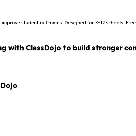
d improve student outcomes. Designed for K-12 schools. Free f
ng
with
ClassDojo
to
build
stronger
con
sDojo