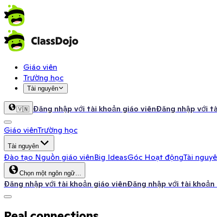
Giáo viên
Trường học
Tài nguyên
Đăng nhập với tài khoản giáo viên
Đăng nhập với t
🇻🇳
Giáo viên
Trường học
Tài nguyên
Đào tạo
Nguồn giáo viên
Big Ideas
Góc Hoạt động
Tài nguy
Chọn một ngôn ngữ…
Đăng nhập với tài khoản giáo viên
Đăng nhập với tài khoản
Real connections.