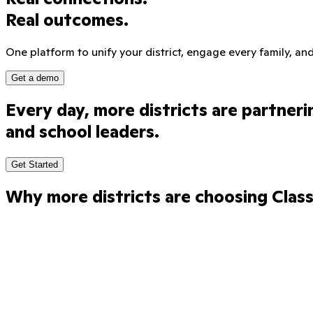
Real outcomes.
One platform to unify your district, engage every family, an
Get a demo
Every
day,
more
districts
are
partneri
and
school
leaders.
Get Started
Why more districts are choosing Clas