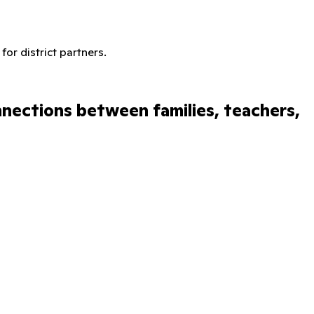
or district partners.
nections
between
families,
teachers,
Sound on