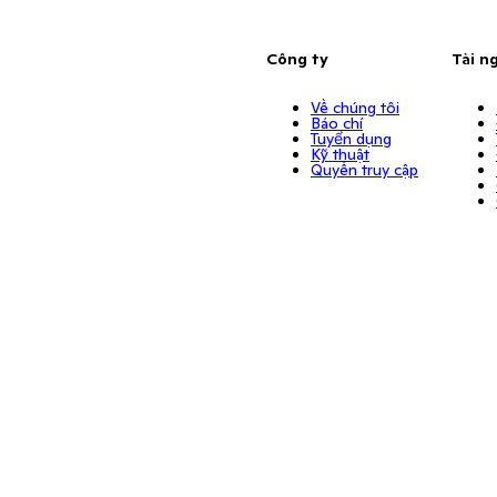
Công ty
Tài n
Về chúng tôi
Báo chí
Tuyển dụng
Kỹ thuật
Quyền truy cập