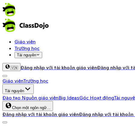
Giáo viên
Trường học
Tài nguyên
Đăng nhập với tài khoản giáo viên
Đăng nhập với t
🇻🇳
Giáo viên
Trường học
Tài nguyên
Đào tạo
Nguồn giáo viên
Big Ideas
Góc Hoạt động
Tài nguy
Chọn một ngôn ngữ…
Đăng nhập với tài khoản giáo viên
Đăng nhập với tài khoản
ClassDojo App