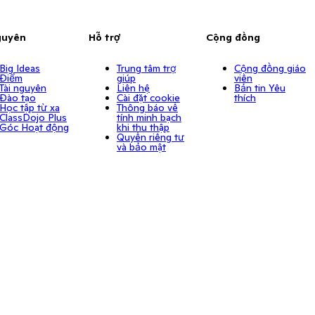
guyên
Hỗ trợ
Cộng đồng
Big Ideas
Trung tâm trợ
Cộng đồng giáo
Điểm
giúp
viên
Tài nguyên
Liên hệ
Bản tin Yêu
Đào tạo
Cài đặt cookie
thích
Học tập từ xa
Thông báo về
ClassDojo Plus
tính minh bạch
Góc Hoạt động
khi thu thập
Quyền riêng tư
và bảo mật