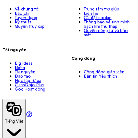
Về chúng tôi
Trung tâm trợ giúp
Báo chí
Liên hệ
Tuyển dụng
Cài đặt cookie
Kỹ thuật
Thông báo về tính minh
Quyền truy cập
bạch khi thu thập
Quyền riêng tư và bảo
mật
Tài nguyên
Cộng đồng
Big Ideas
Điểm
Tài nguyên
Cộng đồng giáo viên
Đào tạo
Bản tin Yêu thích
Học tập từ xa
ClassDojo Plus
Góc Hoạt động
Tiếng Việt