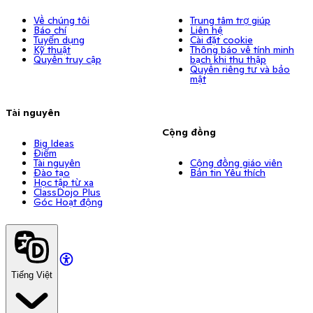
Về chúng tôi
Trung tâm trợ giúp
Báo chí
Liên hệ
Tuyển dụng
Cài đặt cookie
Kỹ thuật
Thông báo về tính minh
Quyền truy cập
bạch khi thu thập
Quyền riêng tư và bảo
mật
Tài nguyên
Cộng đồng
Big Ideas
Điểm
Tài nguyên
Cộng đồng giáo viên
Đào tạo
Bản tin Yêu thích
Học tập từ xa
ClassDojo Plus
Góc Hoạt động
Tiếng Việt