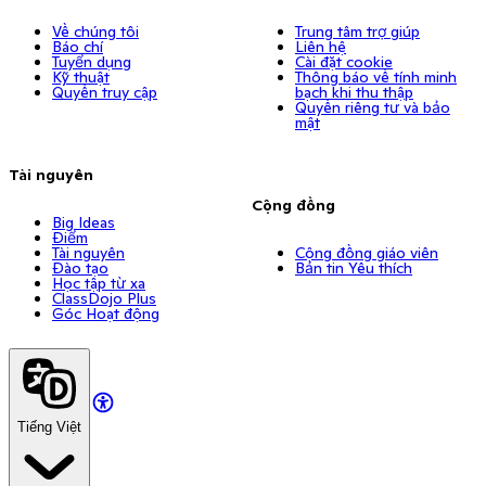
Về chúng tôi
Trung tâm trợ giúp
Báo chí
Liên hệ
Tuyển dụng
Cài đặt cookie
Kỹ thuật
Thông báo về tính minh
Quyền truy cập
bạch khi thu thập
Quyền riêng tư và bảo
mật
Tài nguyên
Cộng đồng
Big Ideas
Điểm
Tài nguyên
Cộng đồng giáo viên
Đào tạo
Bản tin Yêu thích
Học tập từ xa
ClassDojo Plus
Góc Hoạt động
Tiếng Việt