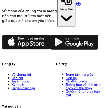
Tiếng Việt
Sứ mệnh của chúng tôi là mang
đến cho mọi trẻ em một nền
giáo dục mà các em yêu thích.
App Store
Google Play
Công ty
Hỗ trợ
Về chúng tôi
Trung tâm trợ giúp
Báo chí
Liên hệ
Tuyển dụng
Cài đặt cookie
Kỹ thuật
Thông báo về tính minh
Quyền truy cập
bạch khi thu thập
Quyền riêng tư và bảo
mật
Tài nguyên