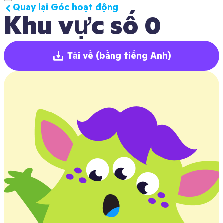
Quay lại Góc hoạt động 
Khu vực số 0
Tải về
(bằng tiếng Anh)