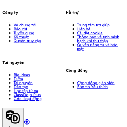
Công ty
Hỗ trợ
Về chúng tôi
Trung tâm trợ giúp
Báo chí
Liên hệ
Tuyển dụng
Cài đặt cookie
Kỹ thuật
Thông báo về tính minh
Quyền truy cập
bạch khi thu thập
Quyền riêng tư và bảo
mật
Tài nguyên
Cộng đồng
Big Ideas
Điểm
Tài nguyên
Cộng đồng giáo viên
Đào tạo
Bản tin Yêu thích
Học tập từ xa
ClassDojo Plus
Góc Hoạt động