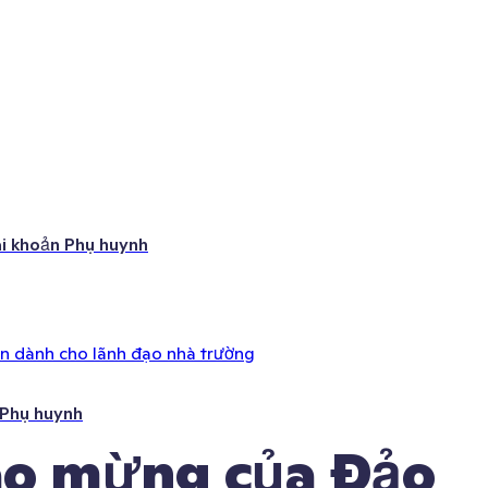
ài khoản Phụ huynh
ên dành cho lãnh đạo nhà trường
 Phụ huynh
ào mừng của Đảo 