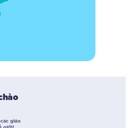
chào 
ác giáo 
 giới! 