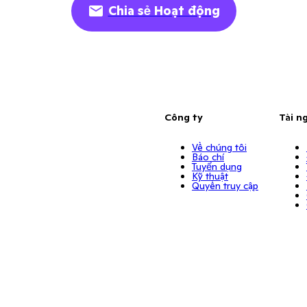
Chia sẻ Hoạt động
Công ty
Tài n
Về chúng tôi
Báo chí
Tuyển dụng
Kỹ thuật
Quyền truy cập