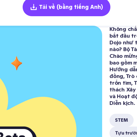
Tải về
(bằng tiếng Anh)
Không chắc
bắt đầu tr
Dojo như t
nào? Bộ Tài
Chào mừng
bao gồm mộ
Hướng dẫn
đồng, Trò 
trốn tìm, T
thách Xây 
và Hoạt độ
Diễn kịch. 
STEM
Tựu trườ