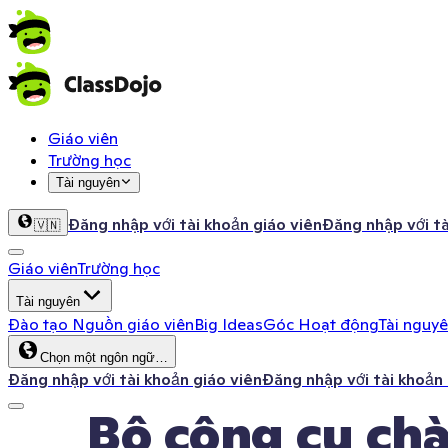
Giáo viên
Trường học
Tài nguyên
Đăng nhập với tài khoản giáo viên
Đăng nhập với t
🇻🇳
Giáo viên
Trường học
Tài nguyên
Đào tạo
Nguồn giáo viên
Big Ideas
Góc Hoạt động
Tài nguy
Chọn một ngôn ngữ…
Đăng nhập với tài khoản giáo viên
Đăng nhập với tài khoản
Bộ công cụ ch