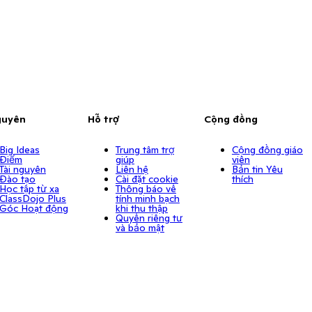
guyên
Hỗ trợ
Cộng đồng
Big Ideas
Trung tâm trợ
Cộng đồng giáo
Điểm
giúp
viên
Tài nguyên
Liên hệ
Bản tin Yêu
Đào tạo
Cài đặt cookie
thích
Học tập từ xa
Thông báo về
ClassDojo Plus
tính minh bạch
Góc Hoạt động
khi thu thập
Quyền riêng tư
và bảo mật