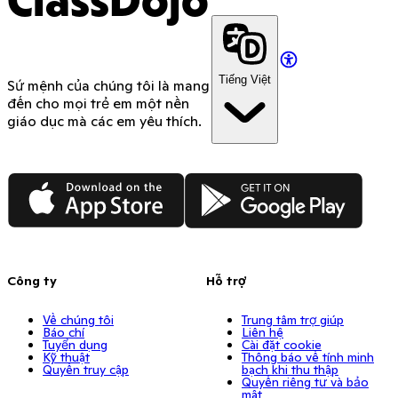
ClassDojo
Tiếng Việt
Sứ mệnh của chúng tôi là mang
đến cho mọi trẻ em một nền
giáo dục mà các em yêu thích.
App Store
Google Play
Công ty
Hỗ trợ
Về chúng tôi
Trung tâm trợ giúp
Báo chí
Liên hệ
Tuyển dụng
Cài đặt cookie
Kỹ thuật
Thông báo về tính minh
Quyền truy cập
bạch khi thu thập
Quyền riêng tư và bảo
mật