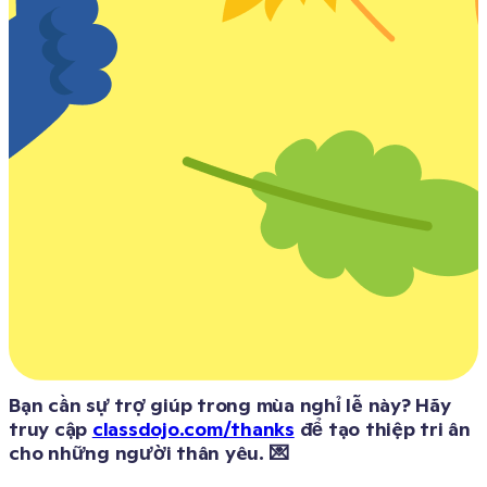
Bạn cần sự trợ giúp trong mùa nghỉ lễ này? Hãy 
truy cập 
classdojo.com/thanks
 để tạo thiệp tri ân 
cho những người thân yêu. 💌