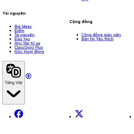
Tài nguyên
Cộng đồng
Big Ideas
Điểm
Tài nguyên
Cộng đồng giáo viên
Đào tạo
Bản tin Yêu thích
Học tập từ xa
ClassDojo Plus
Góc Hoạt động
Tiếng Việt
Facebook
X