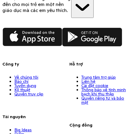
đến cho mọi trẻ em một nền
giáo dục mà các em yêu thích.
App Store
Google Play
Công ty
Hỗ trợ
Về chúng tôi
Trung tâm trợ giúp
Báo chí
Liên hệ
Tuyển dụng
Cài đặt cookie
Kỹ thuật
Thông báo về tính minh
Quyền truy cập
bạch khi thu thập
Quyền riêng tư và bảo
mật
Tài nguyên
Cộng đồng
Big Ideas
Điểm