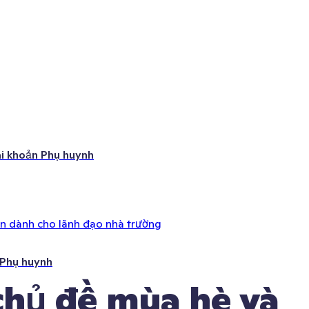
ài khoản Phụ huynh
ên dành cho lãnh đạo nhà trường
 Phụ huynh
hủ đề mùa hè và 