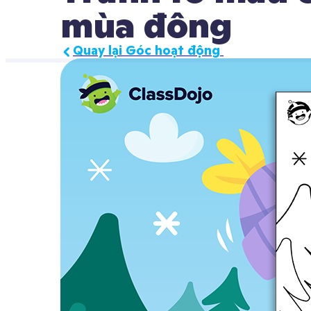
mùa đông
Quay lại Góc hoạt động 