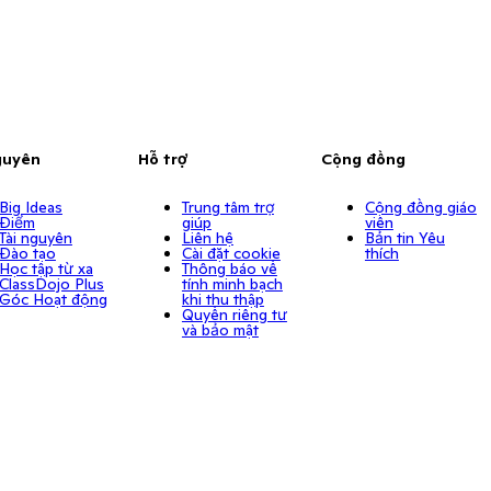
guyên
Hỗ trợ
Cộng đồng
Big Ideas
Trung tâm trợ
Cộng đồng giáo
Điểm
giúp
viên
Tài nguyên
Liên hệ
Bản tin Yêu
Đào tạo
Cài đặt cookie
thích
Học tập từ xa
Thông báo về
ClassDojo Plus
tính minh bạch
Góc Hoạt động
khi thu thập
Quyền riêng tư
và bảo mật