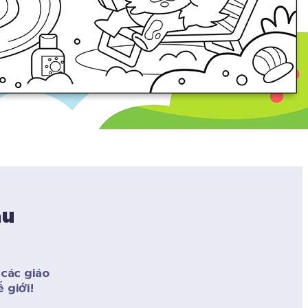
u 
ác giáo 
 giới! 