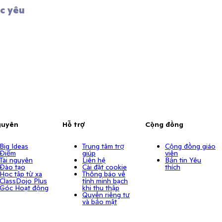
 yêu 
 
guyên
Hỗ trợ
Cộng đồng
Big Ideas
Trung tâm trợ
Cộng đồng giáo
Điểm
giúp
viên
Tài nguyên
Liên hệ
Bản tin Yêu
Đào tạo
Cài đặt cookie
thích
Học tập từ xa
Thông báo về
ClassDojo Plus
tính minh bạch
Góc Hoạt động
khi thu thập
Quyền riêng tư
và bảo mật