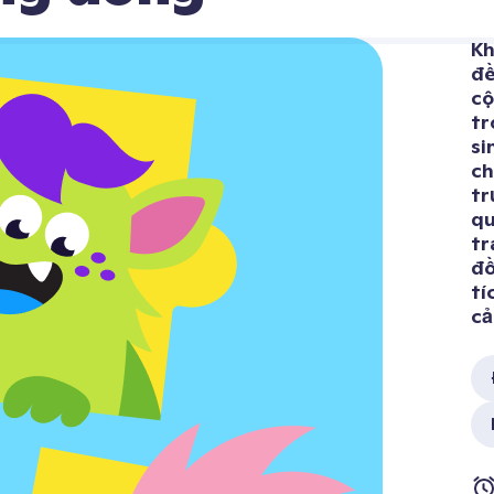
Kh
đề
cộ
tr
si
ch
tr
qu
tr
đồ
tí
cả