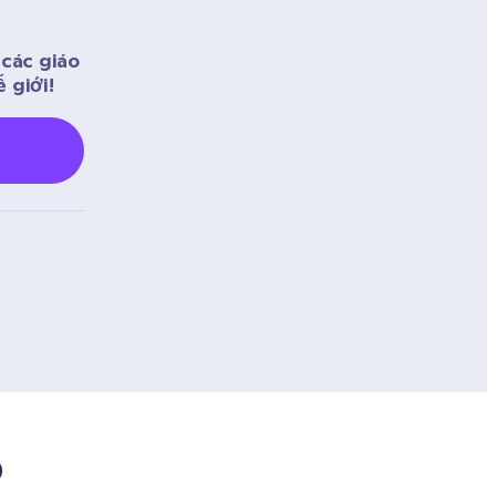
ác giáo 
 giới! 
?