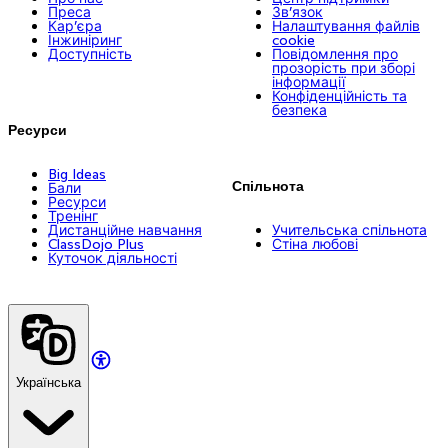
Преса
Зв’язок
Кар’єра
Налаштування файлів
Інжиніринг
cookie
Доступність
Повідомлення про
прозорість при зборі
інформації
Конфіденційність та
безпека
Ресурси
Big Ideas
Спільнота
Бали
Ресурси
Тренінг
Дистанційне навчання
Учительська спільнота
ClassDojo Plus
Стіна любові
Куточок діяльності
Українська