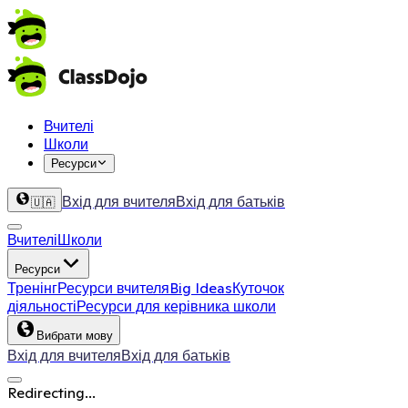
Вчителі
Школи
Ресурси
Вхід для вчителя
Вхід для батьків
🇺🇦
Вчителі
Школи
Ресурси
Тренінг
Ресурси вчителя
Big Ideas
Куточок
діяльності
Ресурси для керівника школи
Вибрати мову
Вхід для вчителя
Вхід для батьків
Redirecting...