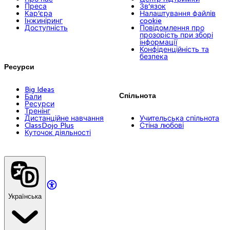
Преса
Зв’язок
Кар’єра
Налаштування файлів
Інжиніринг
cookie
Доступність
Повідомлення про
прозорість при зборі
інформації
Конфіденційність та
безпека
Ресурси
Big Ideas
Спільнота
Бали
Ресурси
Тренінг
Дистанційне навчання
Учительська спільнота
ClassDojo Plus
Стіна любові
Куточок діяльності
Українська