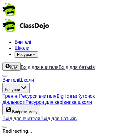
Вчителі
Школи
Ресурси
Вхід для вчителя
Вхід для батьків
🇺🇦
Вчителі
Школи
Ресурси
Тренінг
Ресурси вчителя
Big Ideas
Куточок
діяльності
Ресурси для керівника школи
Вибрати мову
Вхід для вчителя
Вхід для батьків
Redirecting...