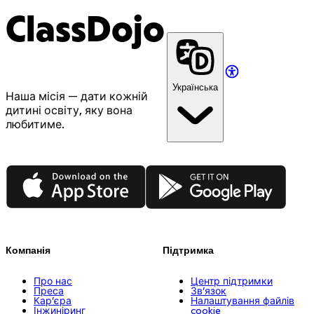
ClassDojo
Українська
Наша місія — дати кожній
дитині освіту, яку вона
любитиме.
App Store
Google Play
Компанія
Підтримка
Про нас
Центр підтримки
Преса
Зв’язок
Кар’єра
Налаштування файлів
Інжиніринг
cookie