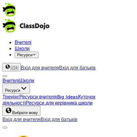
Вчителі
Школи
Ресурси
Вхід для вчителя
Вхід для батьків
🇺🇦
Вчителі
Школи
Ресурси
Тренінг
Ресурси вчителя
Big Ideas
Куточок
діяльності
Ресурси для керівника школи
Вибрати мову
Вхід для вчителя
Вхід для батьків