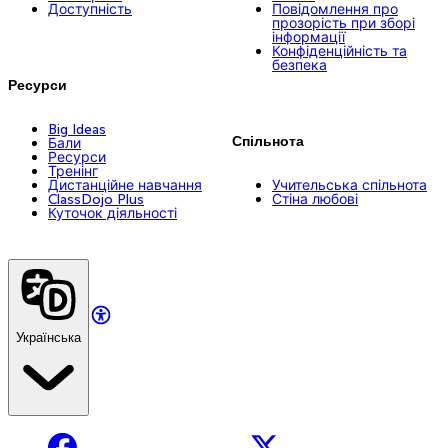
Доступність
Повідомлення про
прозорість при зборі
інформації
Конфіденційність та
безпека
Ресурси
Big Ideas
Спільнота
Бали
Ресурси
Тренінг
Дистанційне навчання
Учительська спільнота
ClassDojo Plus
Стіна любові
Куточок діяльності
Українська
Facebook
X