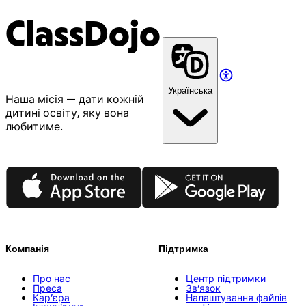
ClassDojo
Українська
Наша місія — дати кожній
дитині освіту, яку вона
любитиме.
App Store
Google Play
Компанія
Підтримка
Про нас
Центр підтримки
Преса
Зв’язок
Кар’єра
Налаштування файлів