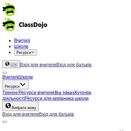
Вчителі
Школи
Ресурси
Вхід для вчителя
Вхід для батьків
🇺🇦
Вчителі
Школи
Ресурси
Тренінг
Ресурси вчителя
Big Ideas
Куточок
діяльності
Ресурси для керівника школи
Вибрати мову
Вхід для вчителя
Вхід для батьків