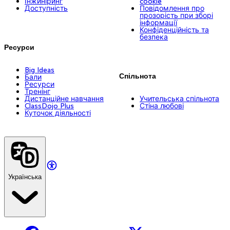
Інжиніринг
cookie
Доступність
Повідомлення про
прозорість при зборі
інформації
Конфіденційність та
безпека
Ресурси
Big Ideas
Спільнота
Бали
Ресурси
Тренінг
Дистанційне навчання
Учительська спільнота
ClassDojo Plus
Стіна любові
Куточок діяльності
Українська