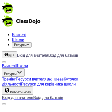
Вчителі
Школи
Ресурси
Вхід для вчителя
Вхід для батьків
🇺🇦
Вчителі
Школи
Ресурси
Тренінг
Ресурси вчителя
Big Ideas
Куточок
діяльності
Ресурси для керівника школи
Вибрати мову
Вхід для вчителя
Вхід для батьків