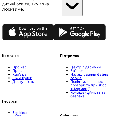
дитині освіту, яку вона
любитиме.
App Store
Google Play
Компанія
Підтримка
Про нас
Центр підтримки
Преса
Зв’язок
Кар’єра
Налаштування файлів
Інжиніринг
cookie
Доступність
Повідомлення про
прозорість при зборі
інформації
Конфіденційність та
безпека
Ресурси
Big Ideas
Спільнота