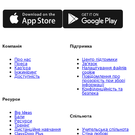
App Store
Google Play
Компанія
Підтримка
Про нас
Центр підтримки
Преса
Зв’язок
Кар’єра
Налаштування файлів
Інжиніринг
cookie
Доступність
Повідомлення про
прозорість при зборі
інформації
Конфіденційність та
безпека
Ресурси
Big Ideas
Спільнота
Бали
Ресурси
Тренінг
Дистанційне навчання
Учительська спільнота
ClassDojo Plus
Стіна любові