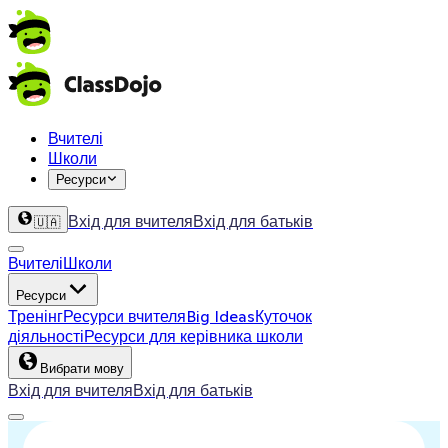
Вчителі
Школи
Ресурси
Вхід для вчителя
Вхід для батьків
🇺🇦
Вчителі
Школи
Ресурси
Тренінг
Ресурси вчителя
Big Ideas
Куточок
діяльності
Ресурси для керівника школи
Вибрати мову
Вхід для вчителя
Вхід для батьків