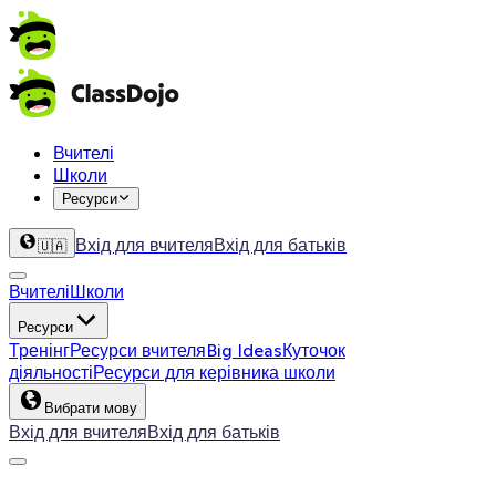
Вчителі
Школи
Ресурси
Вхід для вчителя
Вхід для батьків
🇺🇦
Вчителі
Школи
Ресурси
Тренінг
Ресурси вчителя
Big Ideas
Куточок
діяльності
Ресурси для керівника школи
Вибрати мову
Вхід для вчителя
Вхід для батьків
ClassDojo App