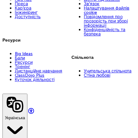
Преса
Зв’язок
Кар’єра
Налаштування файлів
Інжиніринг
cookie
Доступність
Повідомлення про
прозорість при зборі
інформації
Конфіденційність та
безпека
Ресурси
Big Ideas
Спільнота
Бали
Ресурси
Тренінг
Дистанційне навчання
Учительська спільнота
ClassDojo Plus
Стіна любові
Куточок діяльності
Українська