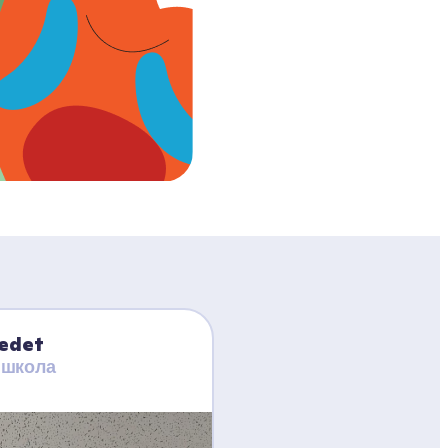
Ledet
 школа