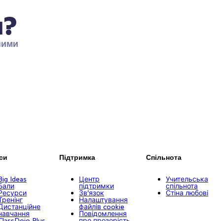
я?
ими 
си
Підтримка
Спільнота
Big Ideas
Центр
Учительська
Бали
підтримки
спільнота
Ресурси
Зв’язок
Стіна любові
Тренінг
Налаштування
Дистанційне
файлів cookie
навчання
Повідомлення
ClassDojo Plus
про прозорість