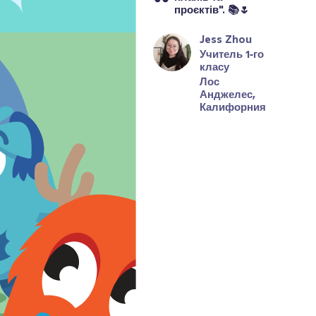
проєктів". 📚🌷
Jess Zhou
Учитель 1‑го 
класу
Лос 
Анджелес, 
Калифорния