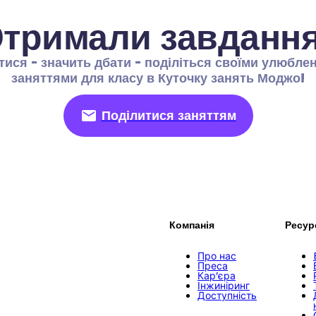
тримали завданн
тися - значить дбати - поділіться своїми улюблен
заняттями для класу в Куточку занять Моджо!
Поділитися заняттям
Компанія
Ресур
Про нас
Преса
Кар’єра
Інжиніринг
Доступність