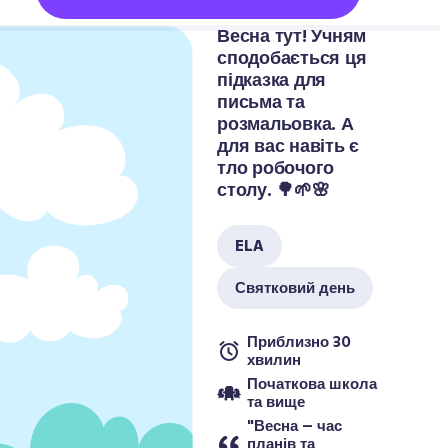
Весна тут! Учням 
сподобається ця 
підказка для 
письма та 
розмальовка. А 
для вас навіть є 
тло робочого 
столу. 🌳🌱🌸
ELA
Святковий день
Приблизно 30 
хвилин
Початкова школа 
та вище
"Весна – час 
планів та 