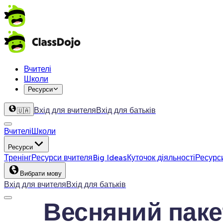
Вчителі
Школи
Ресурси
Вхід для вчителя
Вхід для батьків
🇺🇦
Вчителі
Школи
Ресурси
Тренінг
Ресурси вчителя
Big Ideas
Куточок діяльності
Ресурс
Вибрати мову
Вхід для вчителя
Вхід для батьків
Весняний паке