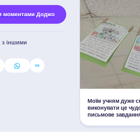
и моментами Доджо
з іншими 
Моїм учням дуже с
виконувати це чудо
письмове завдання