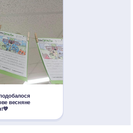
подобалося 
ве весняне 
!💚