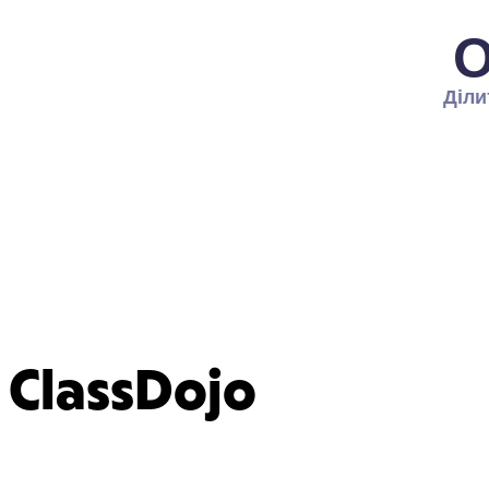
О
Діли
ClassDojo