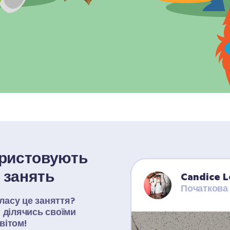
ористовують 
 занять
Candice 
Початкова
асу це заняття? 
 ділячись своїми 
вітом!