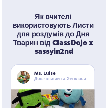
Як вчителі 
використовують Листи 
для роздумів до Дня 
Тварин від ClassDojo x 
sassyin2nd
Ms. Luise
Дошкільний та 2‑й класи