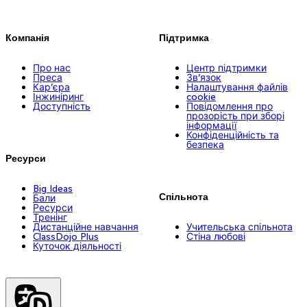
Компанія
Підтримка
Про нас
Центр підтримки
Преса
Зв’язок
Кар’єра
Налаштування файлів
Інжиніринг
cookie
Доступність
Повідомлення про
прозорість при зборі
інформації
Конфіденційність та
безпека
Ресурси
Big Ideas
Спільнота
Бали
Ресурси
Тренінг
Дистанційне навчання
Учительська спільнота
ClassDojo Plus
Стіна любові
Куточок діяльності