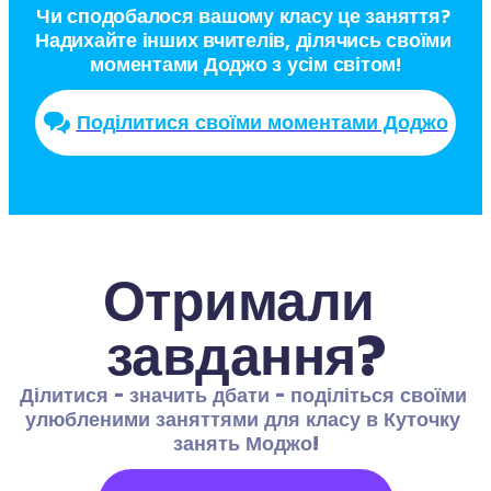
Чи сподобалося вашому класу це заняття? 
Надихайте інших вчителів, ділячись своїми 
моментами Доджо з усім світом!
Поділитися своїми моментами Доджо
Отримали 
завдання?
Ділитися - значить дбати - поділіться своїми 
улюбленими заняттями для класу в Куточку 
занять Моджо!