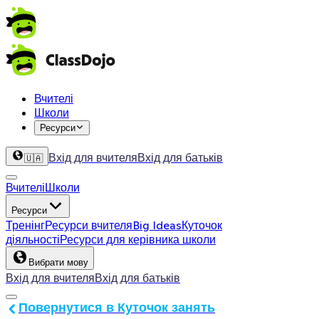
Вчителі
Школи
Ресурси
Вхід для вчителя
Вхід для батьків
🇺🇦
Вчителі
Школи
Ресурси
Тренінг
Ресурси вчителя
Big Ideas
Куточок
діяльності
Ресурси для керівника школи
Вибрати мову
Вхід для вчителя
Вхід для батьків
Повернутися в Куточок занять