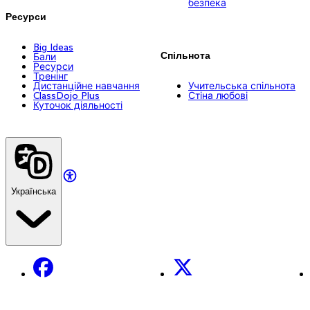
безпека
Ресурси
Big Ideas
Спільнота
Бали
Ресурси
Тренінг
Дистанційне навчання
Учительська спільнота
ClassDojo Plus
Стіна любові
Куточок діяльності
Українська
Facebook
X