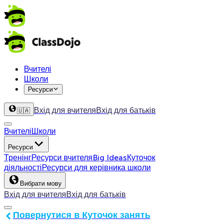
Вчителі
Школи
Ресурси
Вхід для вчителя
Вхід для батьків
🇺🇦
Вчителі
Школи
Ресурси
Тренінг
Ресурси вчителя
Big Ideas
Куточок
діяльності
Ресурси для керівника школи
Вибрати мову
Вхід для вчителя
Вхід для батьків
Повернутися в Куточок занять