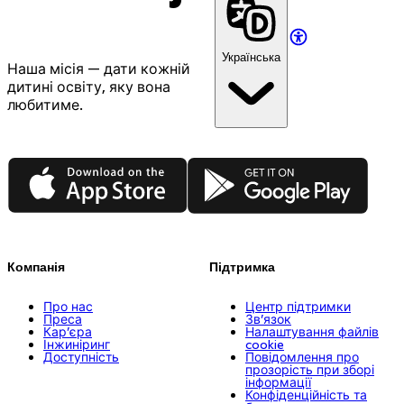
Українська
Наша місія — дати кожній
дитині освіту, яку вона
любитиме.
App Store
Google Play
Компанія
Підтримка
Про нас
Центр підтримки
Преса
Зв’язок
Кар’єра
Налаштування файлів
Інжиніринг
cookie
Доступність
Повідомлення про
прозорість при зборі
інформації
Конфіденційність та