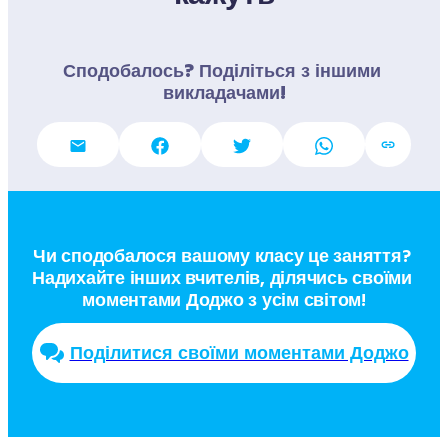
Сподобалось? Поділіться з іншими 
викладачами!
Чи сподобалося вашому класу це заняття? 
Надихайте інших вчителів, ділячись своїми 
моментами Доджо з усім світом!
Поділитися своїми моментами Доджо