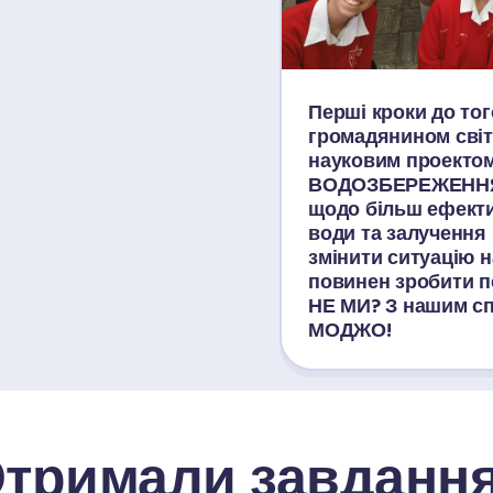
Перші кроки до тог
громадянином світ
науковим проектом:
ВОДОЗБЕРЕЖЕННЯ! 
щодо більш ефекти
води та залучення 
змінити ситуацію н
повинен зробити пе
НЕ МИ? З нашим спе
МОДЖО!
тримали завданн