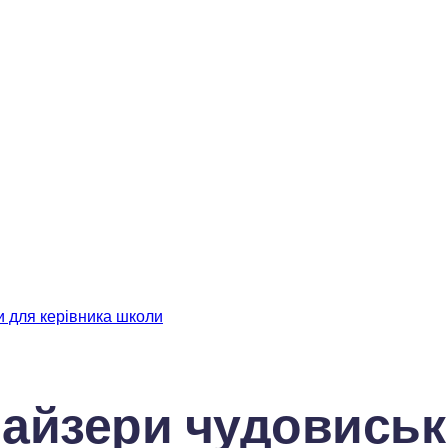
и для керівника школи
найзери чудовиськ