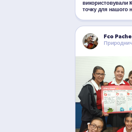
використовували K
точку для нашого 
Fco Pache
Природнич