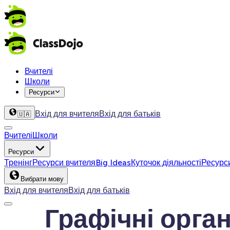
Вчителі
Школи
Ресурси
Вхід для вчителя
Вхід для батьків
🇺🇦
Вчителі
Школи
Ресурси
Тренінг
Ресурси вчителя
Big Ideas
Куточок діяльності
Ресурс
Вибрати мову
Вхід для вчителя
Вхід для батьків
Графічні орга