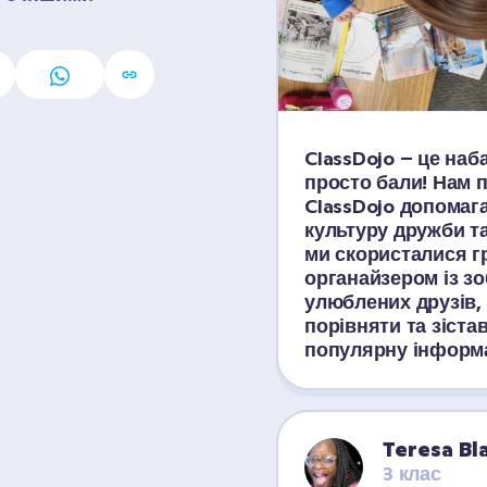
ClassDojo – це наба
просто бали! Нам п
ClassDojo допомага
культуру дружби та
ми скористалися г
органайзером із з
улюблених друзів, 
порівняти та зіста
популярну інформ
Teresa B
3 клас