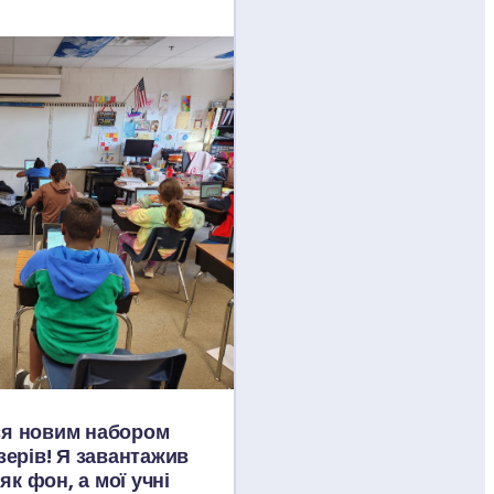
я новим набором 
ерів! Я завантажив 
як фон, а мої учні 