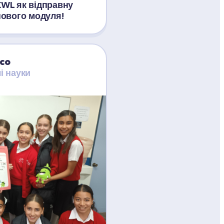
WL як відправну 
нового модуля!
co
і науки