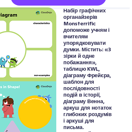
Набір графічних 
органайзерів 
Monsterrific 
допоможе учням і 
вчителям 
упорядковувати 
думки. Містить: «3 
зірки й одне 
побажання», 
таблицю KWL, 
діаграму Фрейєра, 
шаблон для 
послідовності 
подій в історії, 
діаграму Венна, 
аркуш для нотаток 
глибоких роздумів 
і аркуші для 
письма. 