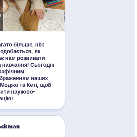
гато більше, ніж 
одобається, як 
є нам розвивати 
 навчання! Сьогодні 
рафічним 
ображенням наших 
Моджо та Кеті, щоб 
вити науково-
ацію!
lackman