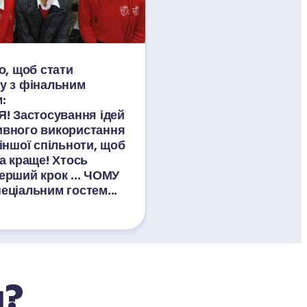
о, щоб стати 
у з фінальним 
 
Застосування ідей 
вного використання 
іншої спільноти, щоб 
а краще! Хтось 
рший крок ... ЧОМУ 
ціальним гостем... 
я?