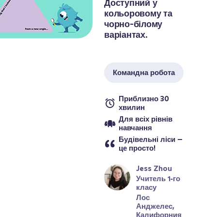
Доступний у 
кольоровому та 
чорно-білому 
варіантах.

Командна робота
Приблизно 30 
хвилин
Для всіх рівнів 
навчання
Будівельні ліси – 
це просто!
Jess Zhou
Учитель 1‑го 
класу
Лос 
Анджелес, 
Калифорния