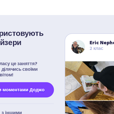
ористовують 
йзери 
Eric Nep
2 клас
асу це заняття? 
 ділячись своїми 
вітом!
и моментами Доджо
з іншими 