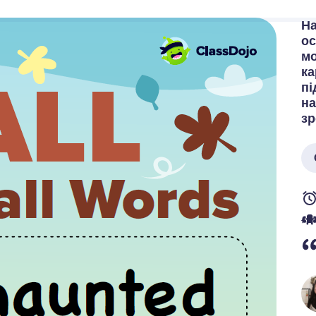
На
ос
мо
ка
пі
на
зр