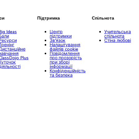
си
Підтримка
Спільнота
Big Ideas
Центр
Учительська
Бали
підтримки
спільнота
Ресурси
Зв’язок
Стіна любові
Тренінг
Налаштування
Дистанційне
файлів cookie
навчання
Повідомлення
ClassDojo Plus
про прозорість
Куточок
при зборі
діяльності
інформації
Конфіденційність
та безпека