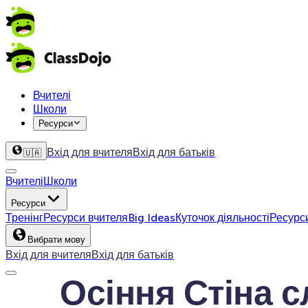
Вчителі
Школи
Ресурси
Вхід для вчителя
Вхід для батьків
🇺🇦
Вчителі
Школи
Ресурси
Тренінг
Ресурси вчителя
Big Ideas
Куточок діяльності
Ресурс
Вибрати мову
Вхід для вчителя
Вхід для батьків
Осіння Стіна с