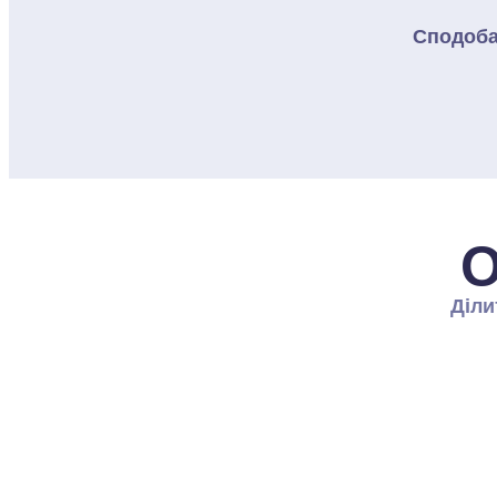
Сподоба
О
Діли