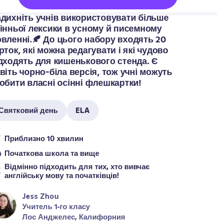
дихніть учнів використовувати більше 
інньої лексики в усному й писемному 
вленні.🍂 До цього набору входять 20 
рток, які можна редагувати і які чудово 
дходять для кишенькового стенда. Є 
віть чорно-біла версія, тож учні можуть 
обити власні осінні флешкартки!
Святковий день
ELA
Приблизно 10 хвилин
Початкова школа та вище
Відмінно підходить для тих, хто вивчає 
англійську мову та початківців!
Jess Zhou
Учитель 1‑го класу
Лос Анджелес, Калифорния