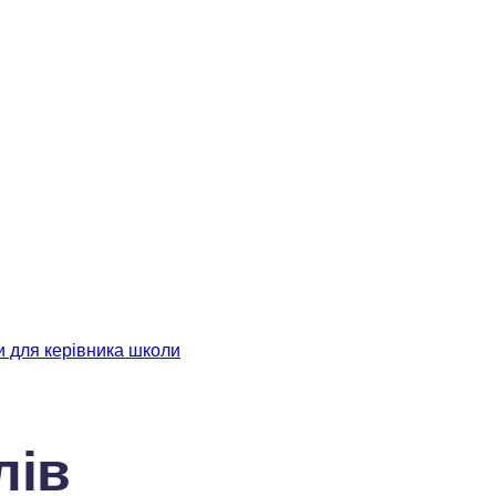
и для керівника школи
лів