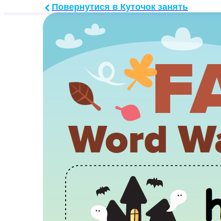
Повернутися в Куточок занять