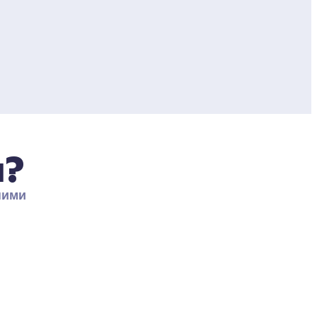
я?
ими 