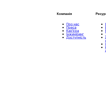
Компанія
Ресур
Про нас
Преса
Кар’єра
Інжиніринг
Доступність