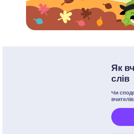
Як в
слів
Чи сподо
вчителів