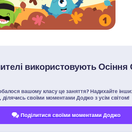
чителі використовують Осіння С
балося вашому класу це заняття? Надихайте інших
, ділячись своїми моментами Доджо з усім світом!
Поділитися своїми моментами Доджо