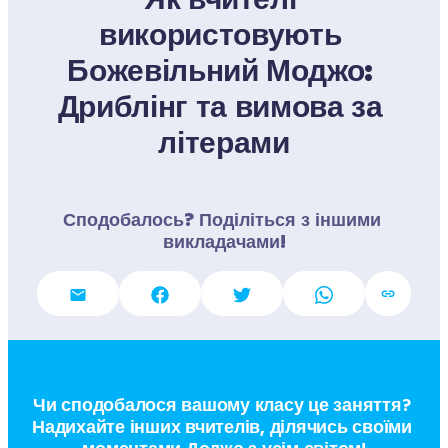
використовують 
Божевільний Моджо: 
Дриблінг та вимова за 
літерами
Сподобалось? Поділіться з іншими 
викладачами!
Чи сподобалося вашому класу це заняття? 
Надихайте інших вчителів, ділячись своїми 