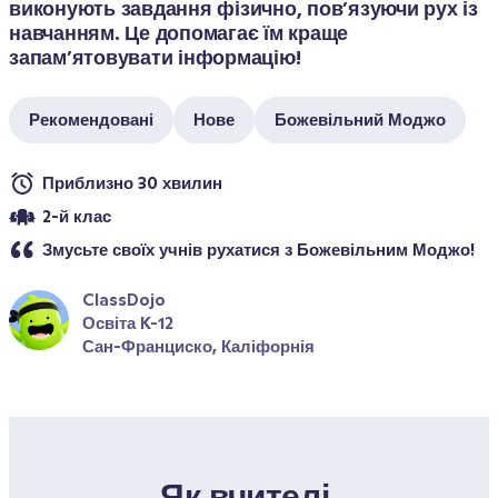
виконують завдання фізично, пов’язуючи рух із 
навчанням. Це допомагає їм краще 
запам’ятовувати інформацію!
Рекомендовані
Нове
Божевільний Моджо
Приблизно 30 хвилин
2-й клас
Змусьте своїх учнів рухатися з Божевільним Моджо!
ClassDojo
Освіта K-12
Сан-Франциско, Каліфорнія
Як вчителі 