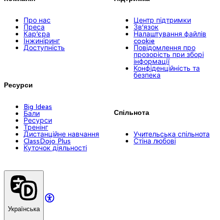
Про нас
Центр підтримки
Преса
Зв’язок
Кар’єра
Налаштування файлів
Інжиніринг
cookie
Доступність
Повідомлення про
прозорість при зборі
інформації
Конфіденційність та
безпека
Ресурси
Big Ideas
Спільнота
Бали
Ресурси
Тренінг
Дистанційне навчання
Учительська спільнота
ClassDojo Plus
Стіна любові
Куточок діяльності
Українська