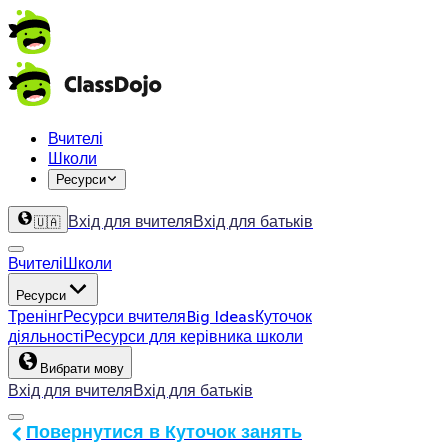
Вчителі
Школи
Ресурси
Вхід для вчителя
Вхід для батьків
🇺🇦
Вчителі
Школи
Ресурси
Тренінг
Ресурси вчителя
Big Ideas
Куточок
діяльності
Ресурси для керівника школи
Вибрати мову
Вхід для вчителя
Вхід для батьків
Повернутися в Куточок занять