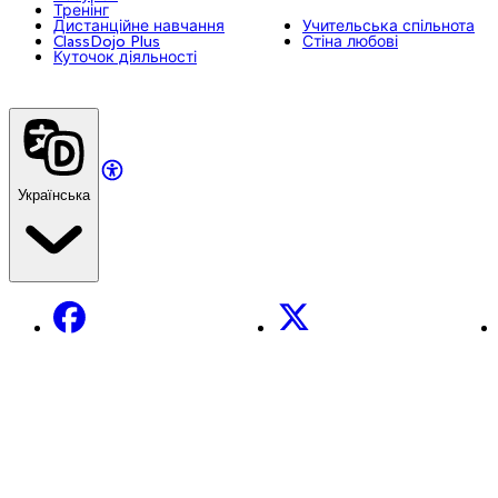
Тренінг
Дистанційне навчання
Учительська спільнота
ClassDojo Plus
Стіна любові
Куточок діяльності
Українська
Facebook
X