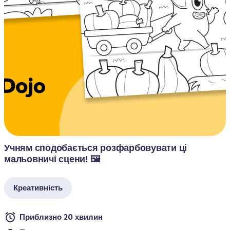
Учням сподобається розфарбовувати ці 
мальовничі сцени! 🖼️
Креативність
Приблизно 20 хвилин