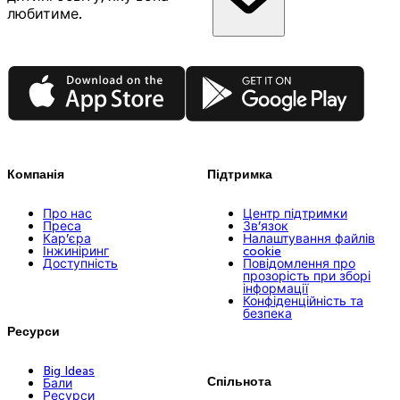
любитиме.
App Store
Google Play
Компанія
Підтримка
Про нас
Центр підтримки
Преса
Зв’язок
Кар’єра
Налаштування файлів
Інжиніринг
cookie
Доступність
Повідомлення про
прозорість при зборі
інформації
Конфіденційність та
безпека
Ресурси
Big Ideas
Спільнота
Бали
Ресурси