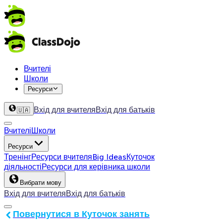
Вчителі
Школи
Ресурси
Вхід для вчителя
Вхід для батьків
🇺🇦
Вчителі
Школи
Ресурси
Тренінг
Ресурси вчителя
Big Ideas
Куточок
діяльності
Ресурси для керівника школи
Вибрати мову
Вхід для вчителя
Вхід для батьків
Повернутися в Куточок занять