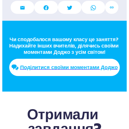
Чи сподобалося вашому класу це заняття? 
Надихайте інших вчителів, ділячись своїми 
моментами Доджо з усім світом!
Поділитися своїми моментами Доджо
Отримали 
завдання?