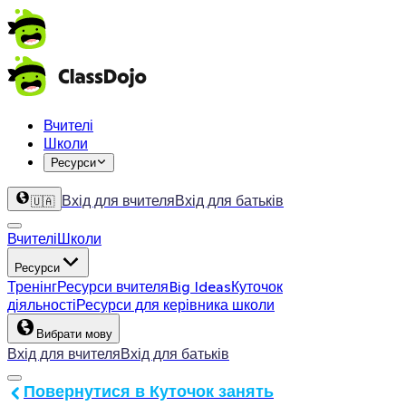
Вчителі
Школи
Ресурси
Вхід для вчителя
Вхід для батьків
🇺🇦
Вчителі
Школи
Ресурси
Тренінг
Ресурси вчителя
Big Ideas
Куточок
діяльності
Ресурси для керівника школи
Вибрати мову
Вхід для вчителя
Вхід для батьків
Повернутися в Куточок занять