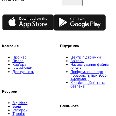
App Store
Google Play
Компанія
Підтримка
Про нас
Центр підтримки
Преса
Зв’язок
Кар’єра
Налаштування файлів
Інжиніринг
cookie
Доступність
Повідомлення про
прозорість при зборі
інформації
Конфіденційність та
безпека
Ресурси
Big Ideas
Спільнота
Бали
Ресурси
Тренінг