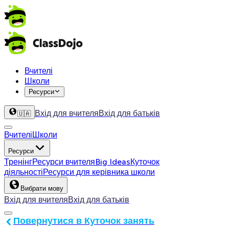
Вчителі
Школи
Ресурси
Вхід для вчителя
Вхід для батьків
🇺🇦
Вчителі
Школи
Ресурси
Тренінг
Ресурси вчителя
Big Ideas
Куточок
діяльності
Ресурси для керівника школи
Вибрати мову
Вхід для вчителя
Вхід для батьків
Повернутися в Куточок занять