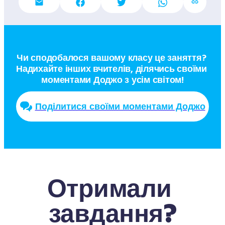
Чи сподобалося вашому класу це заняття? 
Надихайте інших вчителів, ділячись своїми 
моментами Доджо з усім світом!
Поділитися своїми моментами Доджо
Отримали 
завдання?