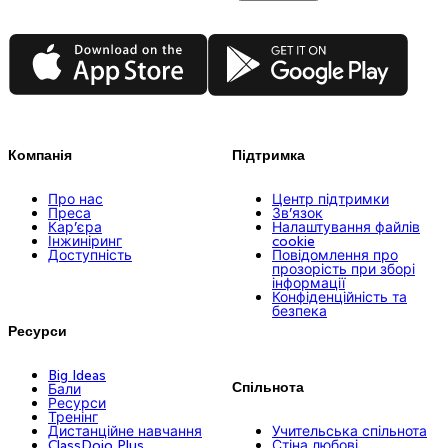
App Store
Google Play
Компанія
Підтримка
Про нас
Центр підтримки
Преса
Зв’язок
Кар’єра
Налаштування файлів
Інжиніринг
cookie
Доступність
Повідомлення про
прозорість при зборі
інформації
Конфіденційність та
безпека
Ресурси
Big Ideas
Спільнота
Бали
Ресурси
Тренінг
Дистанційне навчання
Учительська спільнота
ClassDojo Plus
Стіна любові