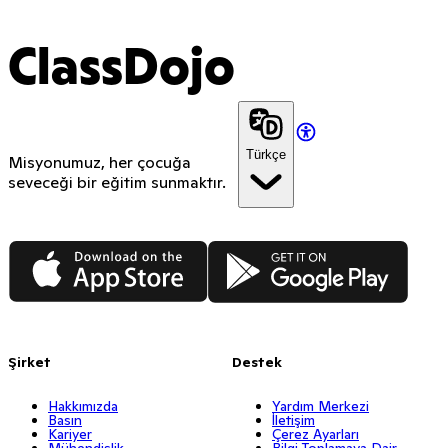
ClassDojo
Türkçe
Misyonumuz, her çocuğa
seveceği bir eğitim sunmaktır.
App Store
Google Play
Şirket
Destek
Hakkımızda
Yardım Merkezi
Basın
İletişim
Kariyer
Çerez Ayarları
Mühendislik
Bilgi Toplamaya Dair