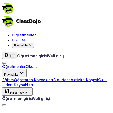
Öğretmenler
Okullar
Kaynaklar
Öğretmen girişi
Veli girişi
🇹🇷
Öğretmenler
Okullar
Kaynaklar
Eğitim
Öğretmen Kaynakları
Big Ideas
Aktivite Köşesi
Okul
Lideri Kaynakları
Bir dil seçin…
Öğretmen girişi
Veli girişi