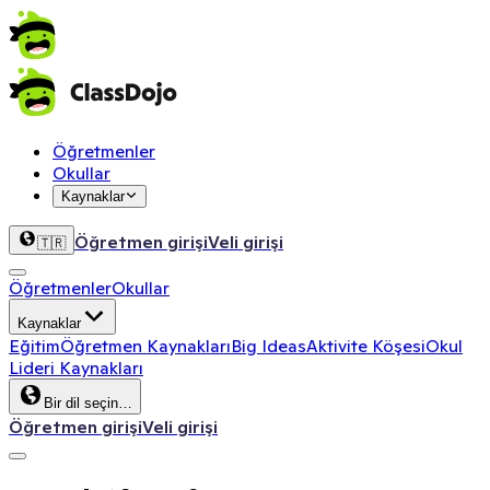
Öğretmenler
Okullar
Kaynaklar
Öğretmen girişi
Veli girişi
🇹🇷
Öğretmenler
Okullar
Kaynaklar
Eğitim
Öğretmen Kaynakları
Big Ideas
Aktivite Köşesi
Okul
Lideri Kaynakları
Bir dil seçin…
Öğretmen girişi
Veli girişi