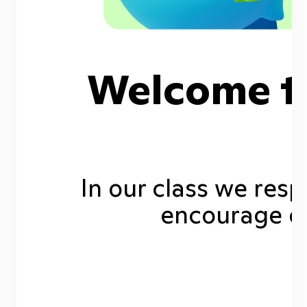
Welcome t
In our class we resp
encourage ea