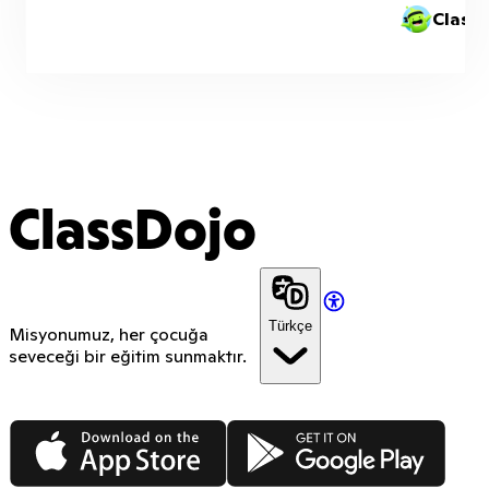
Class
ClassDojo
Türkçe
Misyonumuz, her çocuğa
seveceği bir eğitim sunmaktır.
App Store
Google Play