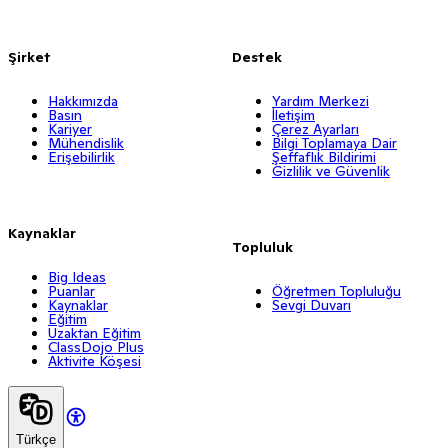
Şirket
Destek
Hakkımızda
Yardım Merkezi
Basın
İletişim
Kariyer
Çerez Ayarları
Mühendislik
Bilgi Toplamaya Dair
Erişebilirlik
Şeffaflık Bildirimi
Gizlilik ve Güvenlik
Kaynaklar
Topluluk
Big Ideas
Puanlar
Öğretmen Topluluğu
Kaynaklar
Sevgi Duvarı
Eğitim
Uzaktan Eğitim
ClassDojo Plus
Aktivite Köşesi
Türkçe