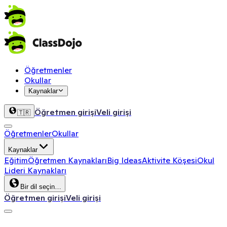
Öğretmenler
Okullar
Kaynaklar
Öğretmen girişi
Veli girişi
🇹🇷
Öğretmenler
Okullar
Kaynaklar
Eğitim
Öğretmen Kaynakları
Big Ideas
Aktivite Köşesi
Okul
Lideri Kaynakları
Bir dil seçin…
Öğretmen girişi
Veli girişi