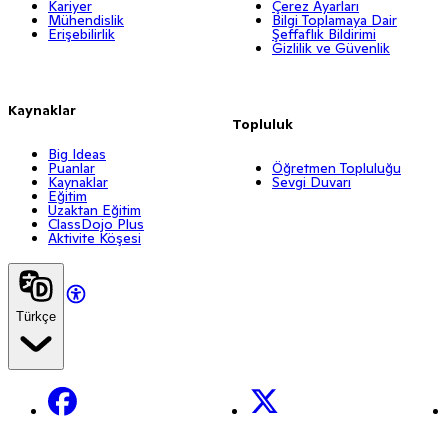
Kariyer
Çerez Ayarları
Mühendislik
Bilgi Toplamaya Dair
Erişebilirlik
Şeffaflık Bildirimi
Gizlilik ve Güvenlik
Kaynaklar
Topluluk
Big Ideas
Puanlar
Öğretmen Topluluğu
Kaynaklar
Sevgi Duvarı
Eğitim
Uzaktan Eğitim
ClassDojo Plus
Aktivite Köşesi
Türkçe
Facebook
X