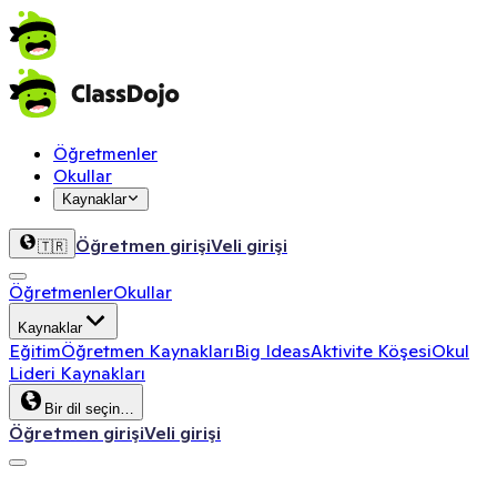
Öğretmenler
Okullar
Kaynaklar
Öğretmen girişi
Veli girişi
🇹🇷
Öğretmenler
Okullar
Kaynaklar
Eğitim
Öğretmen Kaynakları
Big Ideas
Aktivite Köşesi
Okul
Lideri Kaynakları
Bir dil seçin…
Öğretmen girişi
Veli girişi
ClassDojo App