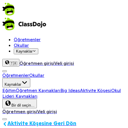
Öğretmenler
Okullar
Kaynaklar
Öğretmen girişi
Veli girişi
🇹🇷
Öğretmenler
Okullar
Kaynaklar
Eğitim
Öğretmen Kaynakları
Big Ideas
Aktivite Köşesi
Okul
Lideri Kaynakları
Bir dil seçin…
Öğretmen girişi
Veli girişi
Aktivite Köşesine Geri Dön