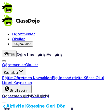
Öğretmenler
Okullar
Kaynaklar
Öğretmen girişi
Veli girişi
🇹🇷
Öğretmenler
Okullar
Kaynaklar
Eğitim
Öğretmen Kaynakları
Big Ideas
Aktivite Köşesi
Okul
Lideri Kaynakları
Bir dil seçin…
Öğretmen girişi
Veli girişi
Aktivite Köşesine Geri Dön