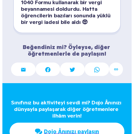
1040 Formu kullanarak bir vergi 
beyannamesi doldurdu. Hatta 
öğrencilerin bazıları sonunda yüklü 
bir vergi iadesi bile aldı 🤑
Beğendiniz mi? Öyleyse, diğer 
öğretmenlerle de paylaşın!
Sınıfınız bu aktiviteyi sevdi mi? Dojo Ânınızı 
dünyayla paylaşarak diğer öğretmenlere 
ilhâm verin!
Dojo Ânınızı paylaşın