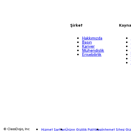
Şirket
Kayna
Hakkımızda
Basın
Kariyer
Mühendislik
Erişebilirlik
© ClassDojo, Inc
Hizmet Şartları
Ürünn Gizlilik Politikası
İnternet Sitesi Gizl