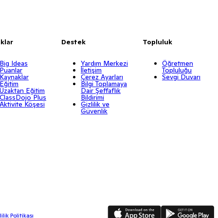
klar
Destek
Topluluk
Big Ideas
Yardım Merkezi
Öğretmen
Puanlar
İletişim
Topluluğu
Kaynaklar
Çerez Ayarları
Sevgi Duvarı
Eğitim
Bilgi Toplamaya
Uzaktan Eğitim
Dair Şeffaflık
ClassDojo Plus
Bildirimi
Aktivite Köşesi
Gizlilik ve
Güvenlik
App Store
Google Play
ilik Politikası