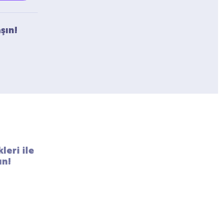
şın!
eri ile 
un!