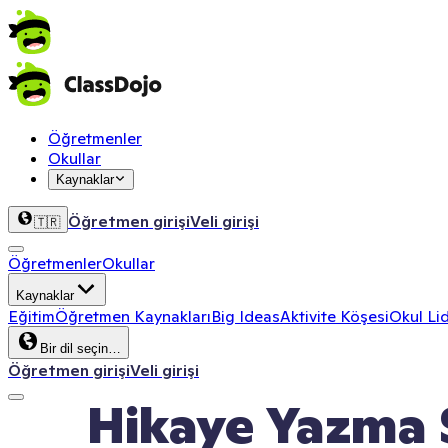
Öğretmenler
Okullar
Kaynaklar
Öğretmen girişi
Veli girişi
🇹🇷
Öğretmenler
Okullar
Kaynaklar
Eğitim
Öğretmen Kaynakları
Big Ideas
Aktivite Köşesi
Okul Lid
Bir dil seçin…
Öğretmen girişi
Veli girişi
Hikaye Yazma 