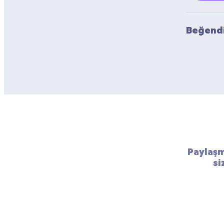
Beğendi
Paylaşm
si