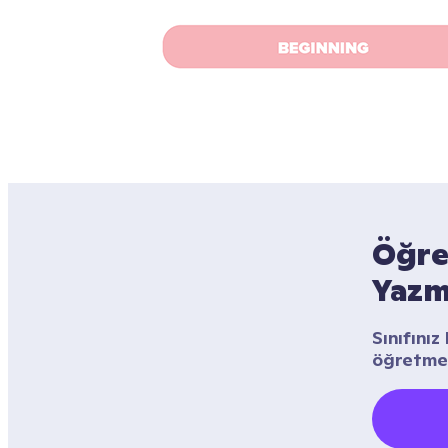
Öğret
Yazm
Sınıfınız
öğretmen