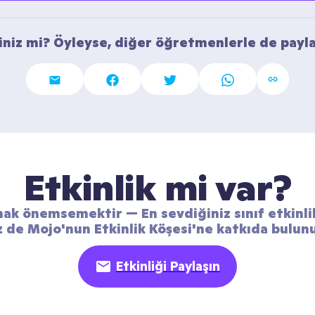
niz mi? Öyleyse, diğer öğretmenlerle de payla
Etkinlik mi var?
ak önemsemektir — En sevdiğiniz sınıf etkinlikl
z de Mojo'nun Etkinlik Köşesi'ne katkıda bulun
Etkinliği Paylaşın