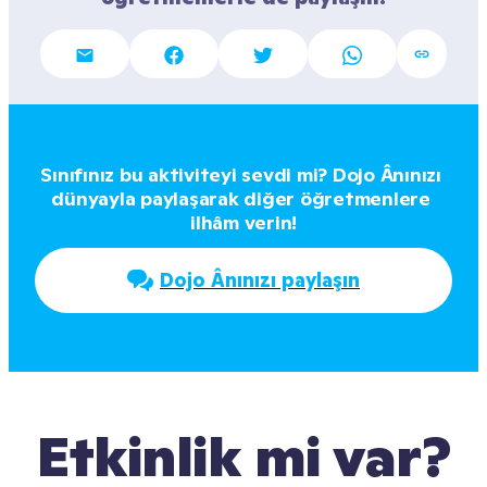
Sınıfınız bu aktiviteyi sevdi mi? Dojo Ânınızı 
dünyayla paylaşarak diğer öğretmenlere 
ilhâm verin!
Dojo Ânınızı paylaşın
Etkinlik mi var?