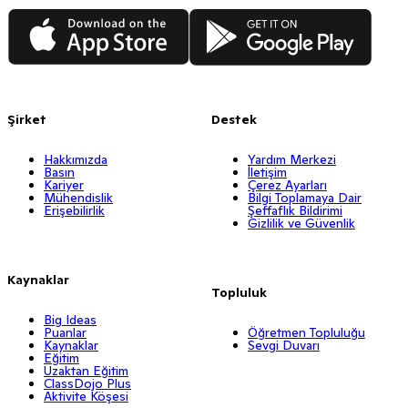
App Store
Google Play
Şirket
Destek
Hakkımızda
Yardım Merkezi
Basın
İletişim
Kariyer
Çerez Ayarları
Mühendislik
Bilgi Toplamaya Dair
Erişebilirlik
Şeffaflık Bildirimi
Gizlilik ve Güvenlik
Kaynaklar
Topluluk
Big Ideas
Puanlar
Öğretmen Topluluğu
Kaynaklar
Sevgi Duvarı
Eğitim
Uzaktan Eğitim
ClassDojo Plus
Aktivite Köşesi