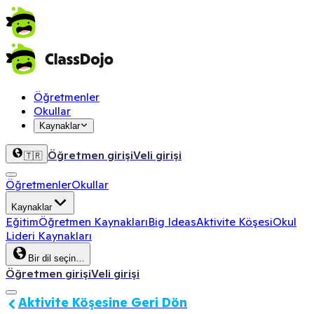
Öğretmenler
Okullar
Kaynaklar
Öğretmen girişi
Veli girişi
🇹🇷
Öğretmenler
Okullar
Kaynaklar
Eğitim
Öğretmen Kaynakları
Big Ideas
Aktivite Köşesi
Okul
Lideri Kaynakları
Bir dil seçin…
Öğretmen girişi
Veli girişi
Aktivite Köşesine Geri Dön