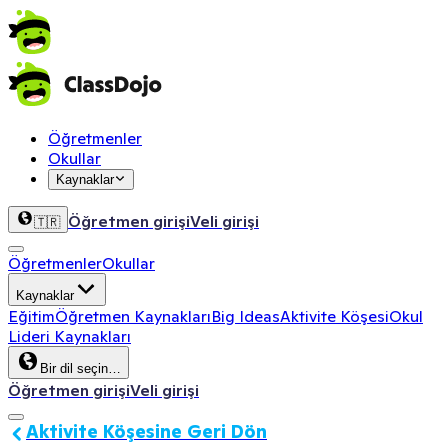
Öğretmenler
Okullar
Kaynaklar
Öğretmen girişi
Veli girişi
🇹🇷
Öğretmenler
Okullar
Kaynaklar
Eğitim
Öğretmen Kaynakları
Big Ideas
Aktivite Köşesi
Okul
Lideri Kaynakları
Bir dil seçin…
Öğretmen girişi
Veli girişi
Aktivite Köşesine Geri Dön