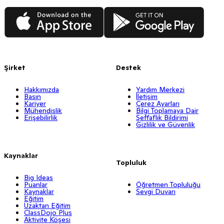
App Store
Google Play
Şirket
Destek
Hakkımızda
Yardım Merkezi
Basın
İletişim
Kariyer
Çerez Ayarları
Mühendislik
Bilgi Toplamaya Dair
Erişebilirlik
Şeffaflık Bildirimi
Gizlilik ve Güvenlik
Kaynaklar
Topluluk
Big Ideas
Puanlar
Öğretmen Topluluğu
Kaynaklar
Sevgi Duvarı
Eğitim
Uzaktan Eğitim
ClassDojo Plus
Aktivite Köşesi