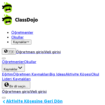
Öğretmenler
Okullar
Kaynaklar
Öğretmen girişi
Veli girişi
🇹🇷
Öğretmenler
Okullar
Kaynaklar
Eğitim
Öğretmen Kaynakları
Big Ideas
Aktivite Köşesi
Okul
Lideri Kaynakları
Bir dil seçin…
Öğretmen girişi
Veli girişi
Aktivite Köşesine Geri Dön