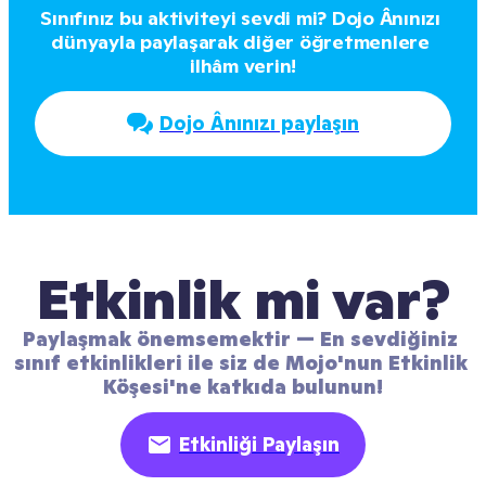
Sınıfınız bu aktiviteyi sevdi mi? Dojo Ânınızı 
dünyayla paylaşarak diğer öğretmenlere 
ilhâm verin!
Dojo Ânınızı paylaşın
Etkinlik mi var?
Paylaşmak önemsemektir — En sevdiğiniz 
sınıf etkinlikleri ile siz de Mojo'nun Etkinlik 
Köşesi'ne katkıda bulunun!
Etkinliği Paylaşın