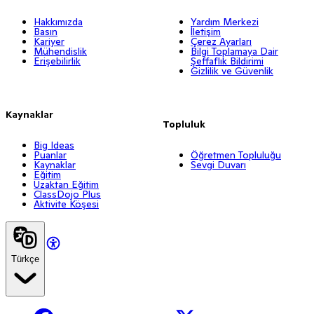
Hakkımızda
Yardım Merkezi
Basın
İletişim
Kariyer
Çerez Ayarları
Mühendislik
Bilgi Toplamaya Dair
Erişebilirlik
Şeffaflık Bildirimi
Gizlilik ve Güvenlik
Kaynaklar
Topluluk
Big Ideas
Puanlar
Öğretmen Topluluğu
Kaynaklar
Sevgi Duvarı
Eğitim
Uzaktan Eğitim
ClassDojo Plus
Aktivite Köşesi
Türkçe
Facebook
X