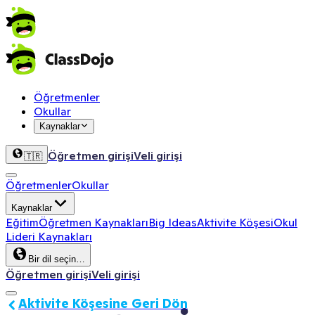
Öğretmenler
Okullar
Kaynaklar
Öğretmen girişi
Veli girişi
🇹🇷
Öğretmenler
Okullar
Kaynaklar
Eğitim
Öğretmen Kaynakları
Big Ideas
Aktivite Köşesi
Okul
Lideri Kaynakları
Bir dil seçin…
Öğretmen girişi
Veli girişi
Aktivite Köşesine Geri Dön