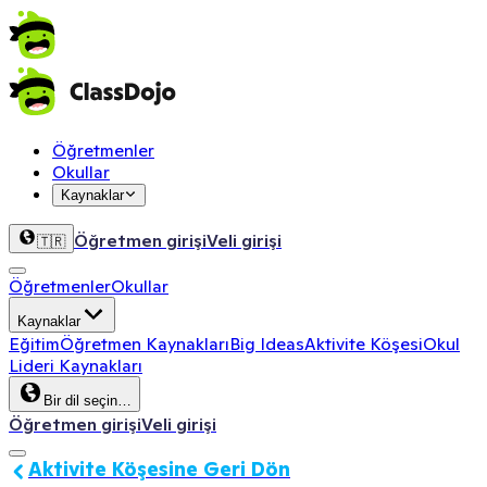
Öğretmenler
Okullar
Kaynaklar
Öğretmen girişi
Veli girişi
🇹🇷
Öğretmenler
Okullar
Kaynaklar
Eğitim
Öğretmen Kaynakları
Big Ideas
Aktivite Köşesi
Okul
Lideri Kaynakları
Bir dil seçin…
Öğretmen girişi
Veli girişi
Aktivite Köşesine Geri Dön