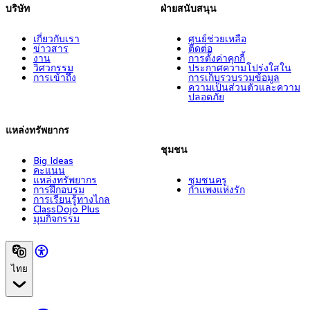
บริษัท
ฝ่ายสนับสนุน
เกี่ยวกับเรา
ศูนย์ช่วยเหลือ
ข่าวสาร
ติดต่อ
งาน
การตั้งค่าคุกกี้
วิศวกรรม
ประกาศความโปร่งใสใน
การเข้าถึง
การเก็บรวบรวมข้อมูล
ความเป็นส่วนตัวและความ
ปลอดภัย
แหล่งทรัพยากร
ชุมชน
Big Ideas
คะแนน
แหล่งทรัพยากร
ชุมชนครู
การฝึกอบรม
กำแพงแห่งรัก
การเรียนรู้ทางไกล
ClassDojo Plus
มุมกิจกรรม
ไทย