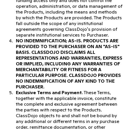
funding access only and does not control the
operation, administration, or data management of
the Products, including the means and methods
by which the Products are provided. The Products
fall outside the scope of any institutional
agreements governing ClassDojo's provision of
separate institutional services to Purchaser.
NO INDEMNIFICATION; AS-IS.
PRODUCTS ARE
PROVIDED TO THE PURCHASER ON AN "AS-IS"
BASIS. CLASSDOJO DISCLAIMS ALL
REPRESENTATIONS AND WARRANTIES, EXPRESS
OR IMPLIED, INCLUDING ANY WARRANTIES OF
MERCHANTABILITY OR FITNESS FOR A
PARTICULAR PURPOSE. CLASSDOJO PROVIDES
NO INDEMNIFICATION OF ANY KIND TO THE
PURCHASER.
Exclusive Terms and Payment.
These Terms,
together with the applicable invoice, constitute
the complete and exclusive agreement between
the parties with respect to the Products.
ClassDojo objects to and shall not be bound by
any additional or different terms in any purchase
order, remittance documentation, or other